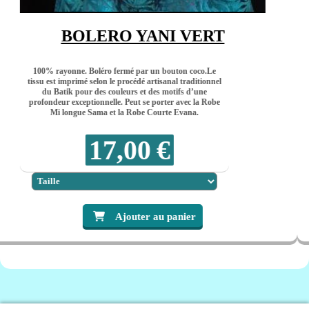
BOLERO YANI VERT
ayonne. Boléro fermé par un bouton coco.Le
100% r
t imprimé selon le procédé artisanal traditionnel
tissu es
atik pour des couleurs et des motifs d’une
du B
eur exceptionnelle. Peut se porter avec la Robe
profond
i longue Sama et la Robe Courte Evana.
M
17,00
€
Ajouter au panier