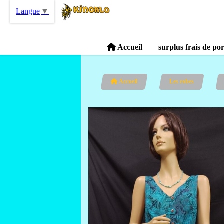
Langue
▼
Accueil
surplus frais de po
Accueil
Les robes