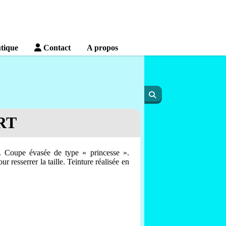
tique
Contact
A propos
RT
e. Coupe évasée de type « princesse ».
r resserrer la taille. Teinture réalisée en