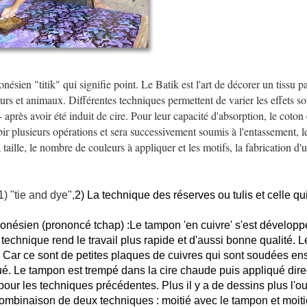
onésien "titik" qui signifie point. Le Batik est l'art de décorer un tissu
rs et animaux. Différentes techniques permettent de varier les effets souh
- après avoir été induit de cire. Pour leur capacité d'absorption, le coton e
ir plusieurs opérations et sera successivement soumis à l'entassement, l
 taille, le nombre de couleurs à appliquer et les motifs, la fabrication d
) "tie and dye",
2) La technique des réserves ou tulis et celle qu
nésien (prononcé tchap) :Le tampon 'en cuivre' s'est développé 
la technique rend le travail plus rapide et d'aussi bonne qualité
 Car ce sont de petites plaques de cuivres qui sont soudées en
é. Le tampon est trempé dans la cire chaude puis appliqué direct
 pour les techniques précédentes. Plus il y a de dessins plus l'o
mbinaison de deux techniques : moitié avec le tampon et moiti