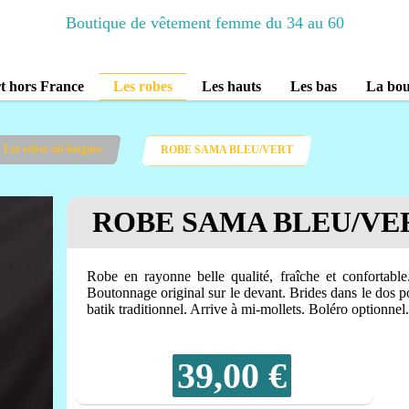
Boutique de vêtement femme du 34 au 60
rt hors France
Les robes
Les hauts
Les bas
La bou
Les robes mi-longues
ROBE SAMA BLEU/VERT
ROBE SAMA BLEU/VE
Robe en rayonne belle qualité, fraîche et confortabl
Boutonnage original sur le devant. Brides dans le dos pou
batik traditionnel. Arrive à mi-mollets. Boléro optionnel.
39,00
€